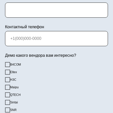
Контактный телефон
Демо какого вендора вам интересно?
B4COM
Eltex
H3C
Maipu
QTECH
Sintai
SNR